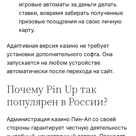
игровые автоматы за деньги делать
ставки, вовремя забирать полученные
призовые поощрения на свою личную
карту.
Адаптивная версия казино не требует
установки дополнительного софта. Она
запускается на любом устройстве
автоматически после перехода на сайт.
Почему Pin Up так
популярен в России?
Администрация казино Пин-Ап со своей
стороны гарантирует честную деятельность