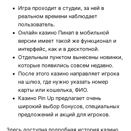
Игра проходит в студии, за ней в
реальном времени наблюдает
пользователь.
Онлайн казино Пинап в мобильной
версии имеет такой же функционал и
интерфейс, как и в десктопной.
Отдельным пунктом вынесены новинки,
которые появились совсем недавно.
После этого казино направляет игрока
на шлюз, где нужно указать номер
карты или кошелька, ФИО.
Казино Pin Up предлагает очень
широкий выбор бонусов, специальных
предложений и акций для игроков.
Здесь доступна подробная история казино,