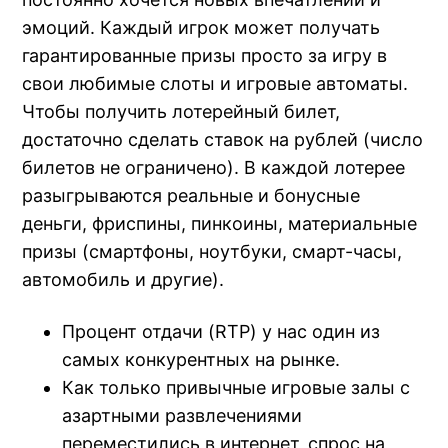
эмоций. Каждый игрок может получать
гарантированные призы просто за игру в
свои любимые слоты и игровые автоматы.
Чтобы получить лотерейный билет,
достаточно сделать ставок на рублей (число
билетов не ограничено). В каждой лотерее
разыгрываются реальные и бонусные
деньги, фриспины, пинкоины, материальные
призы (смартфоны, ноутбуки, смарт-часы,
автомобиль и другие).
Процент отдачи (RTP) у нас один из
самых конкурентных на рынке.
Как только привычные игровые залы с
азартными развлечениями
переместились в интернет, спрос на