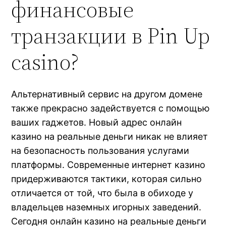
финансовые
транзакции в Pin Up
casino?
Альтернативный сервис на другом домене
также прекрасно задействуется с помощью
ваших гаджетов. Новый адрес онлайн
казино на реальные деньги никак не влияет
на безопасность пользования услугами
платформы. Современные интернет казино
придерживаются тактики, которая сильно
отличается от той, что была в обиходе у
владельцев наземных игорных заведений.
Сегодня онлайн казино на реальные деньги