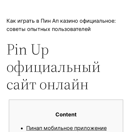
Как играть в Пин Ап казино официальное:
советы опытных пользователей
Pin Up
официальный
сайт онлайн
Content
Пинап мобильное приложение