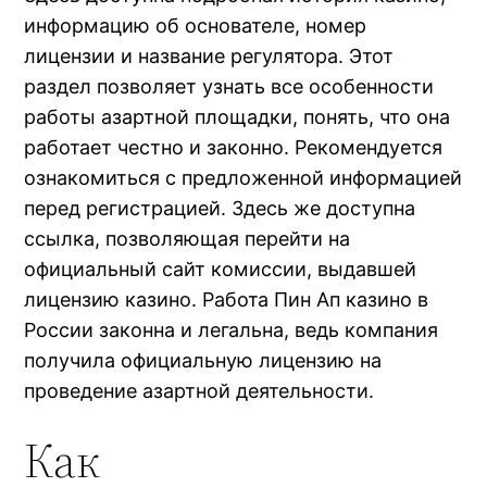
информацию об основателе, номер
лицензии и название регулятора. Этот
раздел позволяет узнать все особенности
работы азартной площадки, понять, что она
работает честно и законно. Рекомендуется
ознакомиться с предложенной информацией
перед регистрацией. Здесь же доступна
ссылка, позволяющая перейти на
официальный сайт комиссии, выдавшей
лицензию казино. Работа Пин Ап казино в
России законна и легальна, ведь компания
получила официальную лицензию на
проведение азартной деятельности.
Как