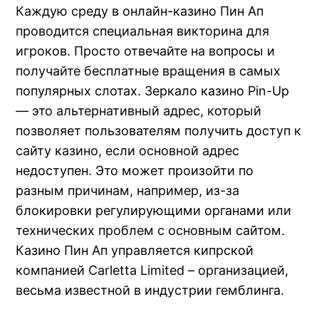
Каждую среду в онлайн-казино Пин Ап
проводится специальная викторина для
игроков. Просто отвечайте на вопросы и
получайте бесплатные вращения в самых
популярных слотах. Зеркало казино Pin-Up
— это альтернативный адрес, который
позволяет пользователям получить доступ к
сайту казино, если основной адрес
недоступен. Это может произойти по
разным причинам, например, из-за
блокировки регулирующими органами или
технических проблем с основным сайтом.
Казино Пин Ап управляется кипрской
компанией Carletta Limited – организацией,
весьма известной в индустрии гемблинга.