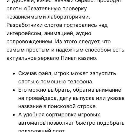
и удобный, качественный сервис. Проходят
слоты обязательную проверку
независимыми лабораториями.
Разработчики слотов постарались над
интерфейсом, анимацией, аудио
сопровождением. Из этого следует, что
самым простым и надёжным способом есть
актуальное зеркало Пинап казино.
Скачав файл, игрок может запустить
слоты с помощью телефона.
Его можно выбрать, обратив внимание
на провайдера, дату выпуска или указав
название в поисковой строке.
А удобная сортировка игровых
автоматов позволяет быстро подобрать
подходящий слот.