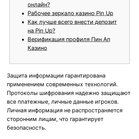
онлайн?
Рабочее зеркало казино Pin Up
Как лучше всего внести депозит
на Pin Up?
Верификация профиля Пин Ап
Казино
Защита информации гарантирована
применением современных технологий.
Протоколы шифрования надежно защищают
все платежные, личные данные игроков.
Личная информация не распространяется
сторонним лицам, что гарантирует
безопасность.