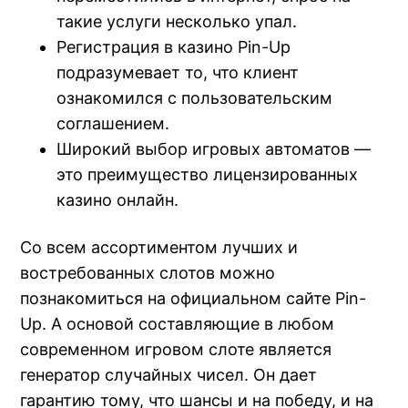
такие услуги несколько упал.
Регистрация в казино Pin-Up
подразумевает то, что клиент
ознакомился с пользовательским
соглашением.
Широкий выбор игровых автоматов —
это преимущество лицензированных
казино онлайн.
Со всем ассортиментом лучших и
востребованных слотов можно
познакомиться на официальном сайте Pin-
Up. А основой составляющие в любом
современном игровом слоте является
генератор случайных чисел. Он дает
гарантию тому, что шансы и на победу, и на