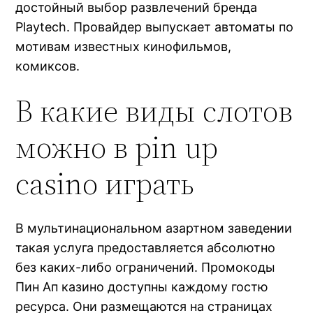
достойный выбор развлечений бренда
Playtech. Провайдер выпускает автоматы по
мотивам известных кинофильмов,
комиксов.
В какие виды слотов
можно в pin up
casino играть
В мультинациональном азартном заведении
такая услуга предоставляется абсолютно
без каких-либо ограничений. Промокоды
Пин Ап казино доступны каждому гостю
ресурса. Они размещаются на страницах