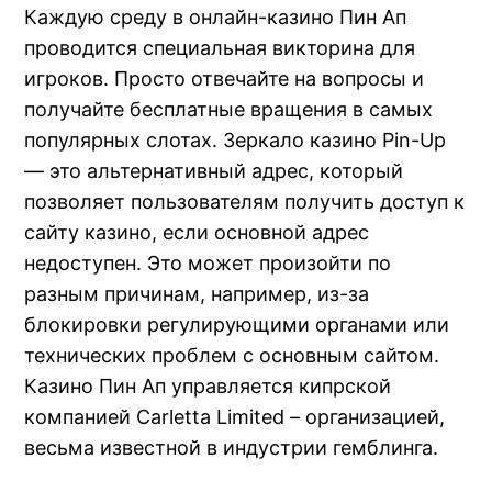
Каждую среду в онлайн-казино Пин Ап
проводится специальная викторина для
игроков. Просто отвечайте на вопросы и
получайте бесплатные вращения в самых
популярных слотах. Зеркало казино Pin-Up
— это альтернативный адрес, который
позволяет пользователям получить доступ к
сайту казино, если основной адрес
недоступен. Это может произойти по
разным причинам, например, из-за
блокировки регулирующими органами или
технических проблем с основным сайтом.
Казино Пин Ап управляется кипрской
компанией Carletta Limited – организацией,
весьма известной в индустрии гемблинга.