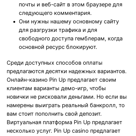
почты и веб-сайт в этом браузере для
следующего комментария.
Они нужны нашему основному сайту
для разгрузки трафика и для
свободного доступа гемблерам, когда
основной ресурс блокируют.
Среди доступных способов оплаты
предлагаются десятки надежных вариантов.
Онлайн-казино Pin Up предлагает своим
клиентам варианты демо-игр, чтобы
новички не рисковали деньгами. Но если вы
намерены выиграть реальный банкролл, то
вам стоит пополнить свой депозит.
Виртуальная платформа Pin Up предлагает
несколько услуг. Pin Up casino предлагает