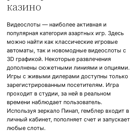
казино
Видеослоты — наиболее активная и
популярная категория азартных игр. Здесь
можно найти как классические игровые
автоматы, так и новомодные видеослоты с
3D графикой. Некоторые развлечения
дополнены сюжетными линиями и опциями.
Игры с живыми дилерами доступны только
зарегистрированным посетителям. Игра
проходит в студии, за ней в реальном
времени наблюдает пользователь.
Используя зеркало Пинап, гемблер входит в
личный кабинет, пополняет счет и запускает
любые слоты.