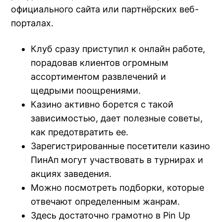
официального сайта или партнёрских веб-
порталах.
Клуб сразу приступил к онлайн работе,
порадовав клиентов огромным
ассортиментом развлечений и
щедрыми поощрениями.
Казино активно борется с такой
зависимостью, дает полезные советы,
как предотвратить ее.
Зарегистрированные посетители казино
ПинАп могут участвовать в турнирах и
акциях заведения.
Можно посмотреть подборки, которые
отвечают определенным жанрам.
Здесь достаточно грамотно в Pin Up