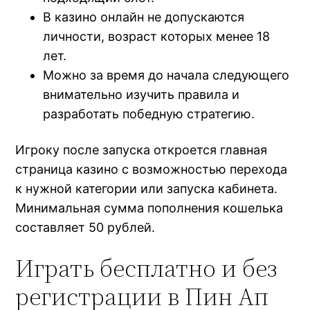
В казино онлайн не допускаются
личности, возраст которых менее 18
лет.
Можно за время до начала следующего
внимательно изучить правила и
разработать победную стратегию.
Игроку после запуска откроется главная
страница казино с возможностью перехода
к нужной категории или запуска кабинета.
Минимальная сумма пополнения кошелька
составляет 50 рублей.
Играть бесплатно и без
регистрации в Пин Ап