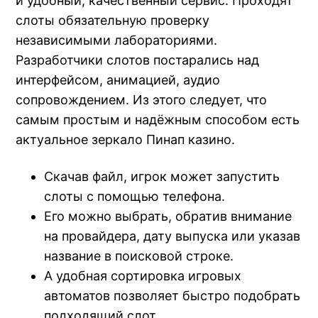
и удобный, качественный сервис. Проходят
слоты обязательную проверку
независимыми лабораториями.
Разработчики слотов постарались над
интерфейсом, анимацией, аудио
сопровождением. Из этого следует, что
самым простым и надёжным способом есть
актуальное зеркало Пинап казино.
Скачав файл, игрок может запустить
слоты с помощью телефона.
Его можно выбрать, обратив внимание
на провайдера, дату выпуска или указав
название в поисковой строке.
А удобная сортировка игровых
автоматов позволяет быстро подобрать
подходящий слот.