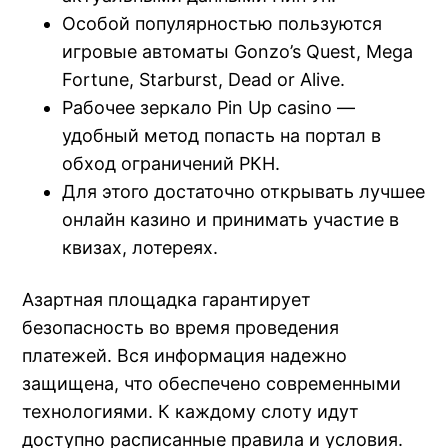
Особой популярностью пользуются
игровые автоматы Gonzo’s Quest, Mega
Fortune, Starburst, Dead or Alive.
Рабочее зеркало Pin Up casino —
удобный метод попасть на портал в
обход ограничений РКН.
Для этого достаточно открывать лучшее
онлайн казино и принимать участие в
квизах, лотереях.
Азартная площадка гарантирует
безопасность во время проведения
платежей. Вся информация надежно
защищена, что обеспечено современными
технологиями. К каждому слоту идут
доступно расписанные правила и условия.