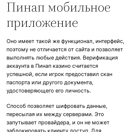
Пинап мобильное
приложение
Оно имеет такой же функционал, интерфейс,
поэтому не отличается от сайта и позволяет
выполнять любые действия. Верификация
аккаунта в Пинап казино считается
успешной, если игрок предоставил скан
паспорта или другого документа,
удостоверяющего его личность.
Способ позволяет шифровать данные,
пересылая их между серверами. Это
запутывает провайдера, и он не может
заблокировать клиенту доступ. Для