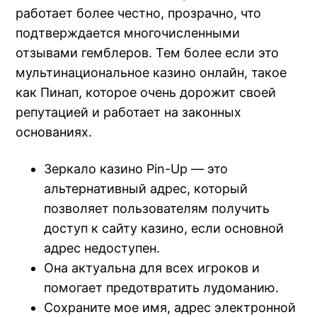
работает более честно, прозрачно, что
подтверждается многочисленными
отзывами гемблеров. Тем более если это
мультинациональное казино онлайн, такое
как Пинап, которое очень дорожит своей
репутацией и работает на законных
основаниях.
Зеркало казино Pin-Up — это
альтернативный адрес, который
позволяет пользователям получить
доступ к сайту казино, если основной
адрес недоступен.
Она актуальна для всех игроков и
помогает предотвратить лудоманию.
Сохраните мое имя, адрес электронной