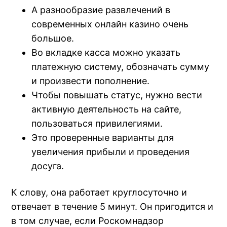
А разнообразие развлечений в
современных онлайн казино очень
большое.
Во вкладке касса можно указать
платежную систему, обозначать сумму
и произвести пополнение.
Чтобы повышать статус, нужно вести
активную деятельность на сайте,
пользоваться привилегиями.
Это проверенные варианты для
увеличения прибыли и проведения
досуга.
К слову, она работает круглосуточно и
отвечает в течение 5 минут. Он пригодится и
в том случае, если Роскомнадзор