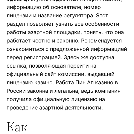
информацию об основателе, номер
лицензии и название регулятора. Этот
раздел позволяет узнать все особенности
работы азартной площадки, понять, что она
работает честно и законно. Рекомендуется
ознакомиться с предложенной информацией
перед регистрацией. Здесь же доступна
ссылка, позволяющая перейти на
официальный сайт комиссии, выдавшей
лицензию казино. Работа Пин Ап казино в
России законна и легальна, ведь компания
получила официальную лицензию на
проведение азартной деятельности.
Как