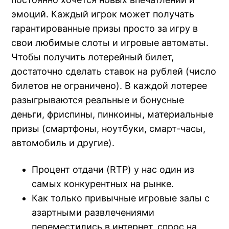
эмоций. Каждый игрок может получать
гарантированные призы просто за игру в
свои любимые слоты и игровые автоматы.
Чтобы получить лотерейный билет,
достаточно сделать ставок на рублей (число
билетов не ограничено). В каждой лотерее
разыгрываются реальные и бонусные
деньги, фриспины, пинкоины, материальные
призы (смартфоны, ноутбуки, смарт-часы,
автомобиль и другие).
Процент отдачи (RTP) у нас один из
самых конкурентных на рынке.
Как только привычные игровые залы с
азартными развлечениями
переместились в интернет, спрос на