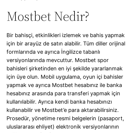
Mostbet Nedir?
Bir bahisçi, etkinlikleri izlemek ve bahis yapmak
için bir arayüz de satın alabilir. Tüm diller orijinal
formlarında ve ayrıca İngilizce tabanlı
versiyonlarında mevcuttur. Mostbet spor
bahisleri şirketinden en iyi şekilde yararlanmak
için üye olun. Mobil uygulama, oyun içi bahisler
yapmak ve ayrıca Mostbet hesabınız ile banka
hesabınız arasında para transferi yapmak için
kullanılabilir. Ayrıca kendi banka hesabınızı
kullanabilir ve Mostbet’e para aktarabilirsiniz.
Prosedür, yönetime resmi belgelerin (pasaport,
uluslararası ehliyet) elektronik versiyonlarının