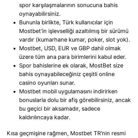
spor karşılaşmalarının sonucuna bahis
oynayabilirsiniz.
Bununla birlikte, Türk kullanıcılar için
Mostbet’in işlevselliği azaltılmış bir sürümü
vardır (kumarhane kumar, poker, slot yok).
Mostbet, USD, EUR ve GBP dahil olmak
üzere tüm ana para birimlerini kabul eder.
Spor bahislerine ek olarak, MostBet size
bahis oynayabileceğiniz çeşitli online
casino oyunları sunar.
Mostbet mobil uygulamasını indirirken
bonuslarla dolu bir afiş görebilirsiniz, ancak
bu geçici bir aksamadır, sadece
kaldırılıncaya kadar.
Kısa geçmişine rağmen, Mostbet TR’nin resmi