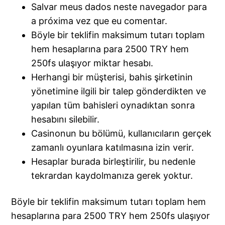
Salvar meus dados neste navegador para
a próxima vez que eu comentar.
Böyle bir teklifin maksimum tutarı toplam
hem hesaplarına para 2500 TRY hem
250fs ulaşıyor miktar hesabı.
Herhangi bir müşterisi, bahis şirketinin
yönetimine ilgili bir talep gönderdikten ve
yapılan tüm bahisleri oynadıktan sonra
hesabını silebilir.
Casinonun bu bölümü, kullanıcıların gerçek
zamanlı oyunlara katılmasına izin verir.
Hesaplar burada birleştirilir, bu nedenle
tekrardan kaydolmanıza gerek yoktur.
Böyle bir teklifin maksimum tutarı toplam hem
hesaplarına para 2500 TRY hem 250fs ulaşıyor