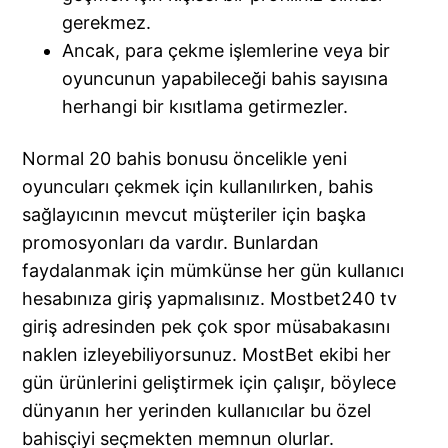
gerekmez.
Ancak, para çekme işlemlerine veya bir
oyuncunun yapabileceği bahis sayısına
herhangi bir kısıtlama getirmezler.
Normal 20 bahis bonusu öncelikle yeni
oyuncuları çekmek için kullanılırken, bahis
sağlayıcının mevcut müşteriler için başka
promosyonları da vardır. Bunlardan
faydalanmak için mümkünse her gün kullanıcı
hesabınıza giriş yapmalısınız. Mostbet240 tv
giriş adresinden pek çok spor müsabakasını
naklen izleyebiliyorsunuz. MostBet ekibi her
gün ürünlerini geliştirmek için çalışır, böylece
dünyanın her yerinden kullanıcılar bu özel
bahisçiyi seçmekten memnun olurlar.