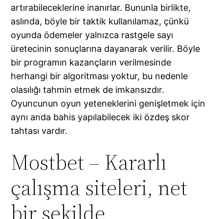
artırabileceklerine inanırlar. Bununla birlikte,
aslında, böyle bir taktik kullanılamaz, çünkü
oyunda ödemeler yalnızca rastgele sayı
üretecinin sonuçlarına dayanarak verilir. Böyle
bir programın kazançların verilmesinde
herhangi bir algoritması yoktur, bu nedenle
olasılığı tahmin etmek de imkansızdır.
Oyuncunun oyun yeteneklerini genişletmek için
aynı anda bahis yapılabilecek iki özdeş skor
tahtası vardır.
Mostbet – Kararlı
çalışma siteleri, net
bir şekilde