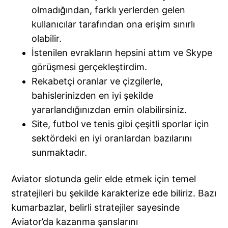
olmadığından, farklı yerlerden gelen
kullanıcılar tarafından ona erişim sınırlı
olabilir.
İstenilen evrakların hepsini attım ve Skype
görüşmesi gerçekleştirdim.
Rekabetçi oranlar ve çizgilerle,
bahislerinizden en iyi şekilde
yararlandığınızdan emin olabilirsiniz.
Site, futbol ve tenis gibi çeşitli sporlar için
sektördeki en iyi oranlardan bazılarını
sunmaktadır.
Aviator slotunda gelir elde etmek için temel
stratejileri bu şekilde karakterize ede biliriz. Bazı
kumarbazlar, belirli stratejiler sayesinde
Aviator’da kazanma şanslarını