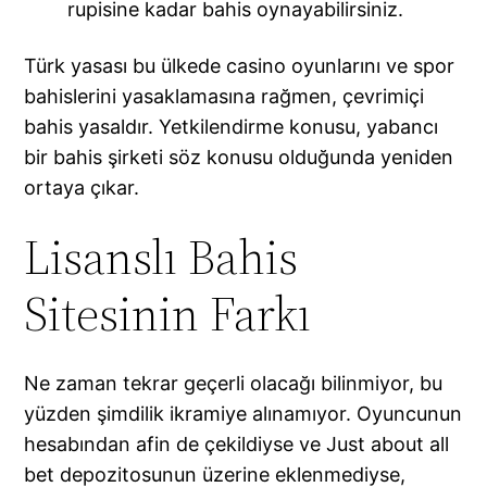
rupisine kadar bahis oynayabilirsiniz.
Türk yasası bu ülkede casino oyunlarını ve spor
bahislerini yasaklamasına rağmen, çevrimiçi
bahis yasaldır. Yetkilendirme konusu, yabancı
bir bahis şirketi söz konusu olduğunda yeniden
ortaya çıkar.
Lisanslı Bahis
Sitesinin Farkı
Ne zaman tekrar geçerli olacağı bilinmiyor, bu
yüzden şimdilik ikramiye alınamıyor. Oyuncunun
hesabından afin de çekildiyse ve Just about all
bet depozitosunun üzerine eklenmediyse,