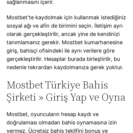
sağlanmasını içerir.
Mostbet’te kaydolmak için kullanmak istediğiniz
sosyal ağı ve afin de birimini seçin. İletişim ayrı
olarak gerçekleştirilir, ancak yine de kendinizi
tanımlamanız gerekir. Mostbet kumarhanesine
giriş, bahisçi ofisindeki ile aynı verilere göre
gerçekleştirilir. Hesaplar burada birleştirilir, bu
nedenle tekrardan kaydolmanıza gerek yoktur.
Mostbet Türkiye Bahis
Şirketi » Giriş Yap ve Oyna
Mostbet, oyuncuların hesap kaydı ve
doğrulaması olmadan bahis oynamasına izin
vermez. Ücretsiz bahis teklifini bonus ve