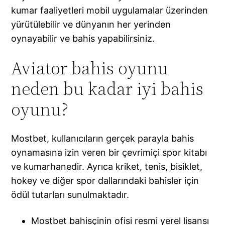
kumar faaliyetleri mobil uygulamalar üzerinden
yürütülebilir ve dünyanın her yerinden
oynayabilir ve bahis yapabilirsiniz.
Aviator bahis oyunu
neden bu kadar iyi bahis
oyunu?
Mostbet, kullanıcıların gerçek parayla bahis
oynamasına izin veren bir çevrimiçi spor kitabı
ve kumarhanedir. Ayrıca kriket, tenis, bisiklet,
hokey ve diğer spor dallarındaki bahisler için
ödül tutarları sunulmaktadır.
Mostbet bahisçinin ofisi resmi yerel lisansı