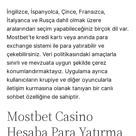
İngilizce, İspanyolca, Çince, Fransızca,
İtalyanca ve Rusça dahil olmak üzere
aralarından seçim yapabileceğiniz birçok dil var.
Mostbet’te kredi kartı veya anında para
exchange sistemi ile para yatırabilir ve
çekebilirsiniz. Veri politikasındaki amaçlarla
sınırlı ve mevzuata uygun şekilde çerez
konumlandırmaktayız. Uygulama ayrıca
kullanıcıların krupiye ve diğer oyuncularla
iletişim kurmasına olanak tanıyan bir canlı
sohbet özelliğine de sahiptir.
Mostbet Casino
Hesaba Para Yatırma