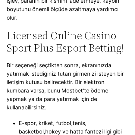
işlev, paranın bir kısmını iade etmeye, kaybın
boyutunu önemli ölçüde azaltmaya yardımcı
olur.
Licensed Online Casino
Sport Plus Esport Betting!
Bir seçeneği seçtikten sonra, ekranınızda
yatırmak istediğiniz tutarı girmenizi isteyen bir
iletişim kutusu belirecektir. Bir elektron
kumbara varsa, bunu Mostbet’te ödeme
yapmak ya da para yatırmak için de
kullanabilirsiniz.
E-spor, kriket, futbol,tenis,
basketbol,hokey ve hatta fantezi ligi gibi