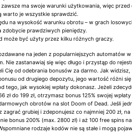
 zawsze ma swoje warunki użytkowania, więc przed
 warto je wszystkie sprawdzić.
ędu na wysokość warunku obrotu – w grach losowyc
a zdobycie prawdziwych pieniędzy.
 może być użyty przez kilku różnych graczy.
ozdawane na jeden z popularniejszych automatów w 
 Nie zastanawiaj się więc długo i przystąp do rejestr
ieli Cię od odebrania bonusów za darmo. Jak widzisz,
onusu od drugiego depozytu, jego wartość różni się
od tego, jak wysokiej wpłaty dokonasz. Jeżeli zdecyd
66 zł do 199 zł, otrzymasz bonus 125% swojej wpłaty
 darmowych obrotów na slot Doom of Dead. Jeśli jed
 zagrać grubiej i zdeponujesz co najmniej 200 zł, na
ie bonus 200% (max. 2800 zł) i aż 100 free spins n
 Wspomniane rodzaje kodów nie są stałe i mogą pojaw