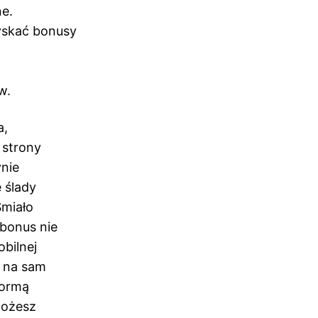
e.
zyskać bonusy
w.
a,
 strony
ynie
 ślady
Śmiało
 bonus nie
obilnej
ć na sam
formą
możesz