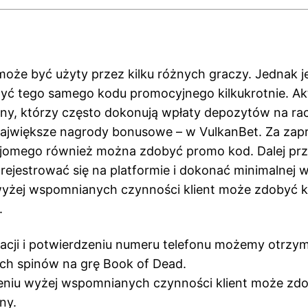
oże być użyty przez kilku różnych graczy. Jednak je
yć tego samego kodu promocyjnego kilkukrotnie. A
ryny, którzy często dokonują wpłaty depozytów na ra
największe nagrody bonusowe – w VulkanBet. Za zap
jomego również można zdobyć promo kod. Dalej przy
rejestrować się na platformie i dokonać minimalnej w
 wyżej wspomnianych czynności klient może zdobyć 
.
racji i potwierdzeniu numeru telefonu możemy otrzy
h spinów na grę Book of Dead.
ieniu wyżej wspomnianych czynności klient może zd
ny.