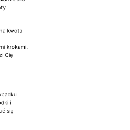
aty
lna kwota
ymi krokami.
zi Cię
zypadku
dki i
uć się