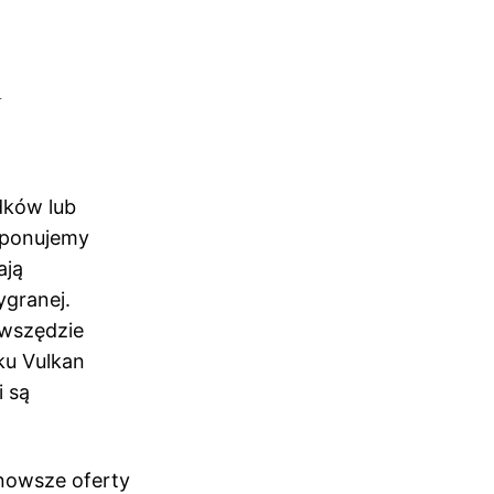
n
dków lub
oponujemy
ają
ygranej.
 wszędzie
ku Vulkan
i są
nowsze oferty