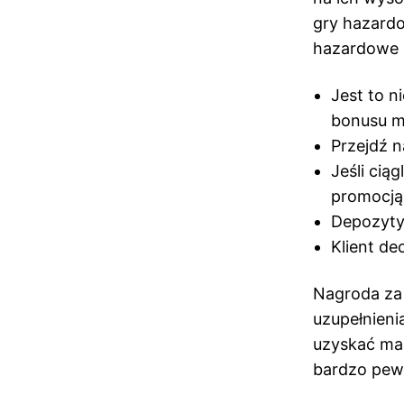
gry hazardo
hazardowe 
Jest to n
bonusu m
Przejdź n
Jeśli cią
promocją,
Depozyty 
Klient de
Nagroda za 
uzupełnieni
uzyskać mak
bardzo pewn