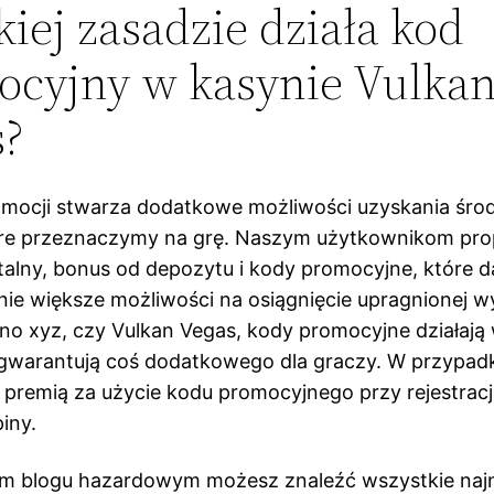
kiej zasadzie działa kod
ocyjny w kasynie Vulka
s?
omocji stwarza dodatkowe możliwości uzyskania śro
óre przeznaczymy na grę. Naszym użytkownikom pr
alny, bonus od depozytu i kody promocyjne, które d
e większe możliwości na osiągnięcie upragnionej w
no xyz, czy Vulkan Vegas, kody promocyjne działają
 gwarantują coś dodatkowego dla graczy. W przypad
 premią za użycie kodu promocyjnego przy rejestracj
iny.
m blogu hazardowym możesz znaleźć wszystkie naj