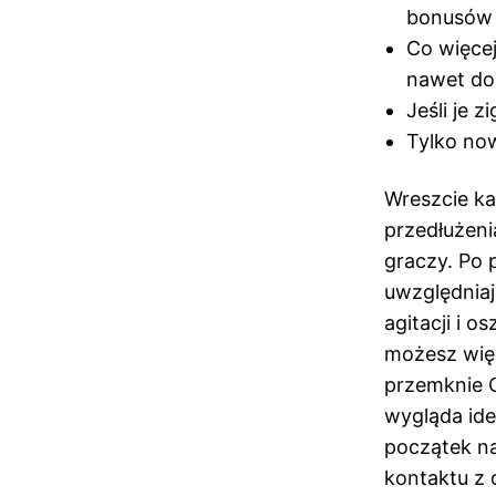
bonusów 
Co więcej
nawet do 
Jeśli je 
Tylko no
Wreszcie ka
przedłużeni
graczy. Po 
uwzględniaj
agitacji i 
możesz więc
przemknie C
wygląda ide
początek na
kontaktu z 