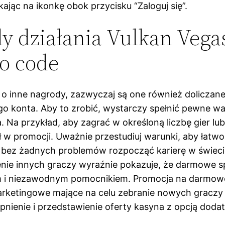
kając na ikonkę obok przycisku “Zaloguj się”.
y działania Vulkan Vega
o code
i o inne nagrody, zazwyczaj są one również doliczan
 konta. Aby to zrobić, wystarczy spełnić pewne war
a. Na przykład, aby zagrać w określoną liczbę gier lu
ł w promocji. Uważnie przestudiuj warunki, aby łatw
i bez żadnych problemów rozpocząć karierę w świeci
nie innych graczy wyraźnie pokazuje, że darmowe s
 i niezawodnym pomocnikiem. Promocja na darmowe
arketingowe mające na celu zebranie nowych graczy 
pnienie i przedstawienie oferty kasyna z opcją dod