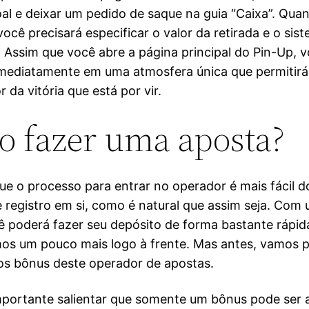
al e deixar um pedido de saque na guia “Caixa”. Quan
você precisará especificar o valor da retirada e o sis
Assim que você abre a página principal do Pin-Up, 
mediatamente em uma atmosfera única que permitirá
r da vitória que está por vir.
 fazer uma aposta?
que o processo para entrar no operador é mais fácil d
 registro em si, como é natural que assim seja. Com
cê poderá fazer seu depósito de forma bastante rápid
mos um pouco mais logo à frente. Mas antes, vamos 
 os bônus deste operador de apostas.
importante salientar que somente um bônus pode ser 