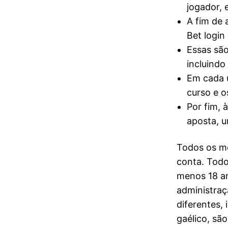
jogador, 
A fim de 
Bet login
Essas são
incluindo
Em cada u
curso e o
Por fim, 
aposta, u
Todos os m
conta. Todo
menos 18 an
administraç
diferentes,
gaélico, sã