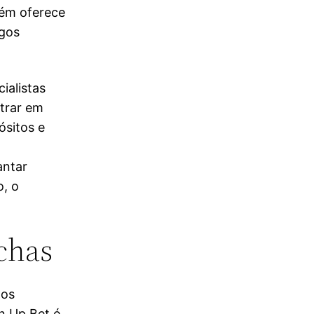
bém oferece
ogos
ialistas
trar em
ósitos e
antar
o, o
chas
 os
n Up Bet é