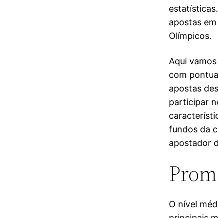
estatística
apostas em 
Olímpicos.
Aqui vamos d
com pontuaç
apostas desp
participar 
característ
fundos da c
apostador d
Promo
O nível mé
principais 