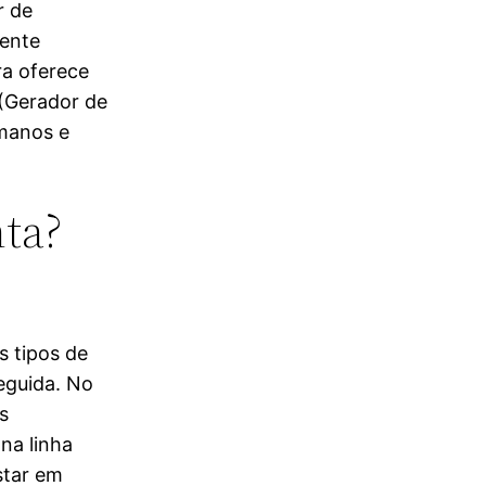
r de
mente
ra oferece
(Gerador de
umanos e
ta?
s tipos de
eguida. No
s
na linha
star em