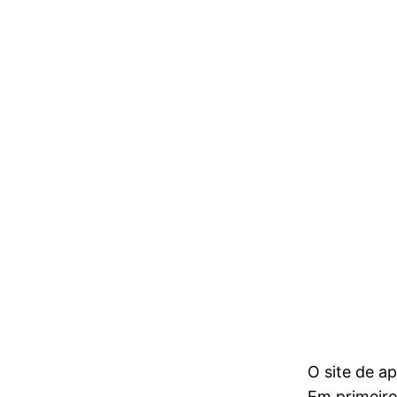
O site de a
Em primeiro 