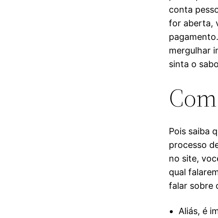
conta pesso
for aberta, 
pagamento. 
mergulhar i
sinta o sabo
Como
Pois saiba 
processo de
no site, vo
qual falare
falar sobre
Aliás, é 