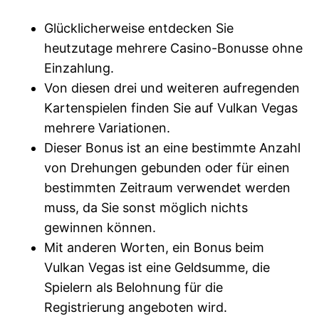
Glücklicherweise entdecken Sie
heutzutage mehrere Casino-Bonusse ohne
Einzahlung.
Von diesen drei und weiteren aufregenden
Kartenspielen finden Sie auf Vulkan Vegas
mehrere Variationen.
Dieser Bonus ist an eine bestimmte Anzahl
von Drehungen gebunden oder für einen
bestimmten Zeitraum verwendet werden
muss, da Sie sonst möglich nichts
gewinnen können.
Mit anderen Worten, ein Bonus beim
Vulkan Vegas ist eine Geldsumme, die
Spielern als Belohnung für die
Registrierung angeboten wird.