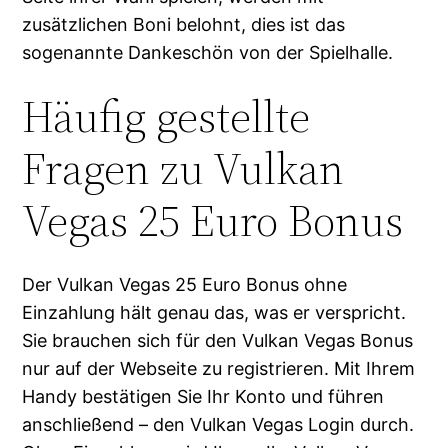
zusätzlichen Boni belohnt, dies ist das
sogenannte Dankeschön von der Spielhalle.
Häufig gestellte
Fragen zu Vulkan
Vegas 25 Euro Bonus
Der Vulkan Vegas 25 Euro Bonus ohne
Einzahlung hält genau das, was er verspricht.
Sie brauchen sich für den Vulkan Vegas Bonus
nur auf der Webseite zu registrieren. Mit Ihrem
Handy bestätigen Sie Ihr Konto und führen
anschließend – den Vulkan Vegas Login durch.