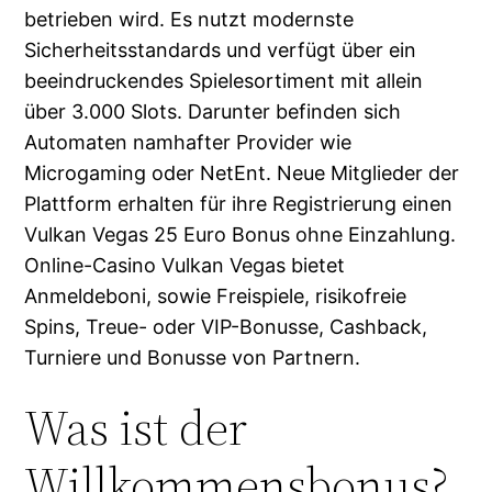
betrieben wird. Es nutzt modernste
Sicherheitsstandards und verfügt über ein
beeindruckendes Spielesortiment mit allein
über 3.000 Slots. Darunter befinden sich
Automaten namhafter Provider wie
Microgaming oder NetEnt. Neue Mitglieder der
Plattform erhalten für ihre Registrierung einen
Vulkan Vegas 25 Euro Bonus ohne Einzahlung.
Online-Casino Vulkan Vegas bietet
Anmeldeboni, sowie Freispiele, risikofreie
Spins, Treue- oder VIP-Bonusse, Cashback,
Turniere und Bonusse von Partnern.
Was ist der
Willkommensbonus?