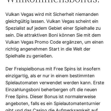
Vulkan Vegas wird mit Sicherheit niemanden
gleichgültig lassen. Vulkan Vegas scheint ein
Spezialist auf jedem Gebiet einer Spielhalle zu
sein. Die attraktiven Boni können Sie mit dem
Vulkan Vegas Promo Code ergänzen, um einen
richtig angenehmen Start in die Welt der
Spielhalle zu genießen.
Der Freispielbonus mit Free Spins ist insofern
einzigartig, als er nur in einem bestimmten
Spielautomaten verwendet werden kann. Erste
Einzahlungsboni beherbergen oft die neuen
Free Spins. Dieser Bonus ist normalerweise
angeboten, falls es ein Spielautomatenturnier
gibt und das Casino die Aufmerksamkeit auf