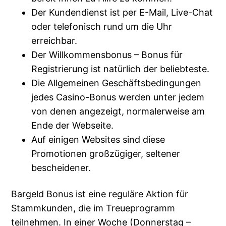
Der Kundendienst ist per E-Mail, Live-Chat
oder telefonisch rund um die Uhr
erreichbar.
Der Willkommensbonus – Bonus für
Registrierung ist natürlich der beliebteste.
Die Allgemeinen Geschäftsbedingungen
jedes Casino-Bonus werden unter jedem
von denen angezeigt, normalerweise am
Ende der Webseite.
Auf einigen Websites sind diese
Promotionen großzügiger, seltener
bescheidener.
Bargeld Bonus ist eine reguläre Aktion für
Stammkunden, die im Treueprogramm
teilnehmen. In einer Woche (Donnerstag –