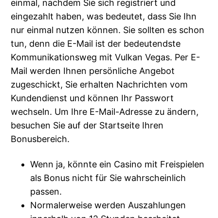
einmal, nachdem Sie sich registriert und
eingezahlt haben, was bedeutet, dass Sie Ihn
nur einmal nutzen können. Sie sollten es schon
tun, denn die E-Mail ist der bedeutendste
Kommunikationsweg mit Vulkan Vegas. Per E-
Mail werden Ihnen persönliche Angebot
zugeschickt, Sie erhalten Nachrichten vom
Kundendienst und können Ihr Passwort
wechseln. Um Ihre E-Mail-Adresse zu ändern,
besuchen Sie auf der Startseite Ihren
Bonusbereich.
Wenn ja, könnte ein Casino mit Freispielen
als Bonus nicht für Sie wahrscheinlich
passen.
Normalerweise werden Auszahlungen