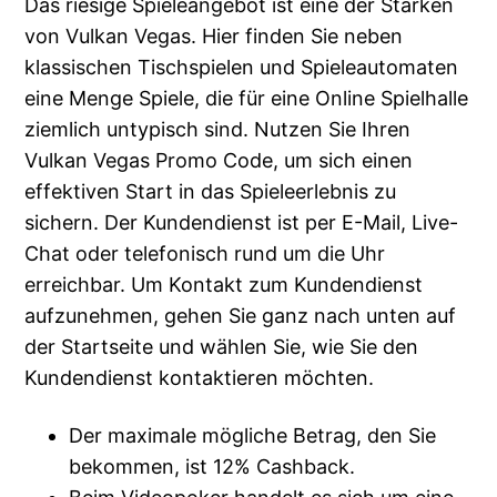
Das riesige Spieleangebot ist eine der Stärken
von Vulkan Vegas. Hier finden Sie neben
klassischen Tischspielen und Spieleautomaten
eine Menge Spiele, die für eine Online Spielhalle
ziemlich untypisch sind. Nutzen Sie Ihren
Vulkan Vegas Promo Code, um sich einen
effektiven Start in das Spieleerlebnis zu
sichern. Der Kundendienst ist per E-Mail, Live-
Chat oder telefonisch rund um die Uhr
erreichbar. Um Kontakt zum Kundendienst
aufzunehmen, gehen Sie ganz nach unten auf
der Startseite und wählen Sie, wie Sie den
Kundendienst kontaktieren möchten.
Der maximale mögliche Betrag, den Sie
bekommen, ist 12% Cashback.