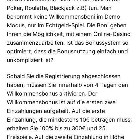
Poker, Roulette, Blackjack z.B) tun. Man
bekommt keine Willkommensboni im Demo
Modus, nur im Echtgeld-Spiel. Die Boni geben
Ihnen die Möglichkeit, mit einem Online-Casino
zusammenzuarbeiten. Ist das Bonussystem so
optimiert, dass die Bonusnutzung einfach und
unkompliziert ist?
Sobald Sie die Registrierung abgeschlossen
haben, müssen Sie innerhalb von 4 Tagen den
Willkommensbonus aktivieren. Der
Willkommensbonus ist auf die ersten zwei
Einzahlungen aufgeteilt. Auf die erste
Einzahlung, die mindestens 10€ betragen muss,
erhalten Sie 100% bis zu 300€ und 25
Freispiele. Auf die zweite Einzahlung in Höhe