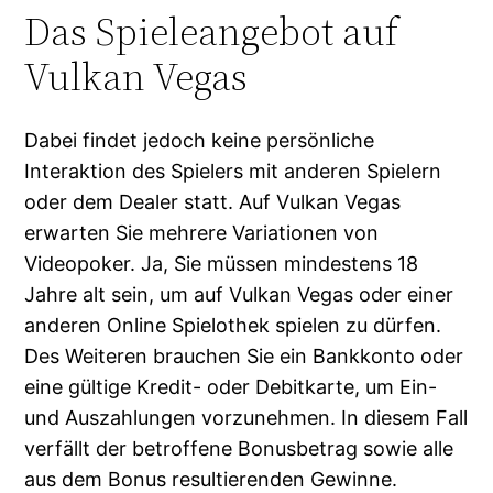
Das Spieleangebot auf
Vulkan Vegas
Dabei findet jedoch keine persönliche
Interaktion des Spielers mit anderen Spielern
oder dem Dealer statt. Auf Vulkan Vegas
erwarten Sie mehrere Variationen von
Videopoker. Ja, Sie müssen mindestens 18
Jahre alt sein, um auf Vulkan Vegas oder einer
anderen Online Spielothek spielen zu dürfen.
Des Weiteren brauchen Sie ein Bankkonto oder
eine gültige Kredit- oder Debitkarte, um Ein-
und Auszahlungen vorzunehmen. In diesem Fall
verfällt der betroffene Bonusbetrag sowie alle
aus dem Bonus resultierenden Gewinne.