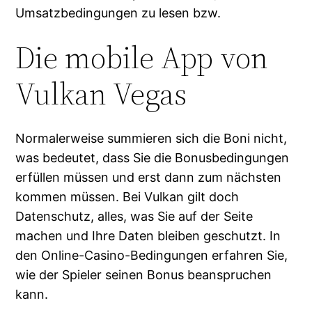
Umsatzbedingungen zu lesen bzw.
Die mobile App von
Vulkan Vegas
Normalerweise summieren sich die Boni nicht,
was bedeutet, dass Sie die Bonusbedingungen
erfüllen müssen und erst dann zum nächsten
kommen müssen. Bei Vulkan gilt doch
Datenschutz, alles, was Sie auf der Seite
machen und Ihre Daten bleiben geschutzt. In
den Online-Casino-Bedingungen erfahren Sie,
wie der Spieler seinen Bonus beanspruchen
kann.