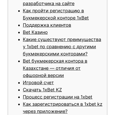
разработчика на сайте
Как пройти регистрацию в
Букмекерской конторе 1xBet
Поддержка клиентов
Bet Казино
Какие существуют преимущества
у 1xbet по сравнению с другими
букмекерскими конторами?
Bet букмекерская контора в
Казахстане — отличия от
офшорной версии
Игровой счет
Скачать 1xBet KZ
Процесс регистрации на 1xbet
Как зарегистрироваться в 1xbet kz
через приложение?