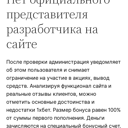
представителя
разработчика на
сайте
После проверки администрация уведомляет
об этом пользователя и снимает
ограничение на участие в акциях, вывод
средств. Анализируя функционал сайта и
реальные отзывы клиентов, можно
отметить основные достоинства и
недостатки 1хбет. Размер бонуса равен 100%
от суммы первого пополнения. Деньги
зачисляются на специальный бонусный счет.