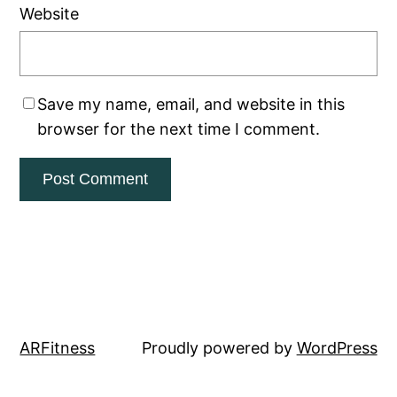
Website
Save my name, email, and website in this
browser for the next time I comment.
ARFitness
Proudly powered by
WordPress