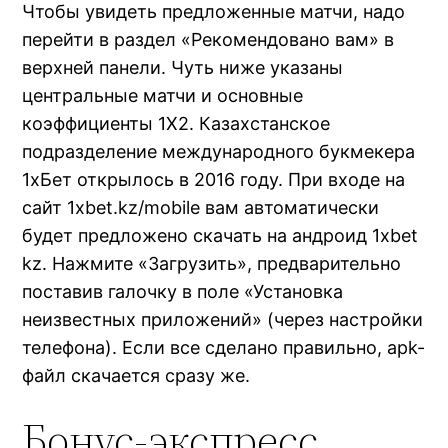
Чтобы увидеть предложенные матчи, надо
перейти в раздел «Рекомендовано вам» в
верхней панели. Чуть ниже указаны
центральные матчи и основные
коэффициенты 1Х2. Казахстанское
подразделение международного букмекера
1хБет открылось в 2016 году. При входе на
сайт 1xbet.kz/mobile вам автоматически
будет предложено скачать на андроид 1xbet
kz. Нажмите «Загрузить», предварительно
поставив галочку в поле «Установка
неизвестных приложений» (через настройки
телефона). Если все сделано правильно, apk-
файл скачается сразу же.
Бонус-экспресс