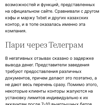
возможностей и функций, представленных
на официальном сайте. Сравнивали с другом
кэфы и маржу 1xbet и других казахских
контор, и в топе оказалась именно эта
компания.
Пари через Телеграм
В негативных отзывах сказано о задержке
вывода денег. Представители заведения
требуют предоставления различных
документов, причем делают это поэтапно, а
не дают весь перечень сразу. Помимо этого,
некоторые клиенты конторы жалуются на
установку лимитов индивидуально к их
аккаунтам после 7–10 выигрышных бетов