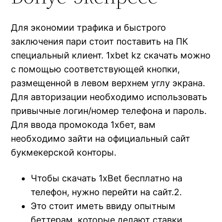
Для экономии трафика и быстрого
заключения пари стоит поставить на ПК
специальный клиент. 1xbet kz скачать можно
с помощью соответствующей кнопки,
размещенной в левом верхнем углу экрана.
Для авторизации необходимо использовать
привычные логин/номер телефона и пароль.
Для ввода промокода 1хбет, вам
необходимо зайти на официальный сайт
букмекерской конторы.
Чтобы скачать 1xBet бесплатно на
телефон, нужно перейти на сайт.2.
Это стоит иметь ввиду опытным
беттерам, которые делают ставки