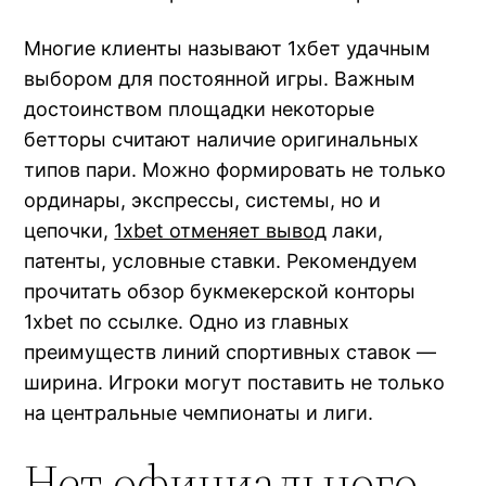
Многие клиенты называют 1хбет удачным
выбором для постоянной игры. Важным
достоинством площадки некоторые
бетторы считают наличие оригинальных
типов пари. Можно формировать не только
ординары, экспрессы, системы, но и
цепочки,
1xbet отменяет вывод
лаки,
патенты, условные ставки. Рекомендуем
прочитать обзор букмекерской конторы
1xbet по ссылке. Одно из главных
преимуществ линий спортивных ставок —
ширина. Игроки могут поставить не только
на центральные чемпионаты и лиги.
Нет официального