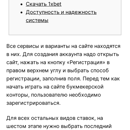
Скачать 1xbet
Доступность и надежность
системы
Все сервисы и варианты на сайте находятся
в них. Для создания аккаунта надо открыть
сайт, нажать на кнопку «Регистрация» в
правом верхнем углу и выбрать способ
регистрации, заполнив поля. Перед тем как
начать играть на сайте букмекерской
конторы, пользователю необходимо
зарегистрироваться.
Для всех остальных видов ставок, на
шестом этапе нужно выбрать последний