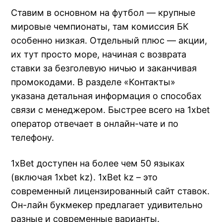
Ставим в основном на футбол — крупные
мировые чемпионаты, там комиссия БК
особенно низкая. Отдельный плюс — акции,
их тут просто море, начиная с возврата
ставки за безголевую ничью и заканчивая
промокодами. В разделе «Контакты»
указана детальная информация о способах
связи с менеджером. Быстрее всего на 1xbet
оператор отвечает в онлайн-чате и по
телефону.
1xBet доступен на более чем 50 языках
(включая 1xbet kz). 1xBet kz – это
современный лицензированный сайт ставок.
Он-лайн букмекер предлагает удивительно
разные и современные варианты.