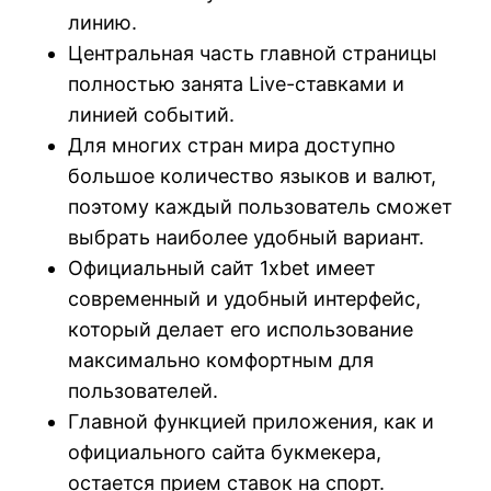
линию.
Центральная часть главной страницы
полностью занята Live-ставками и
линией событий.
Для многих стран мира доступно
большое количество языков и валют,
поэтому каждый пользователь сможет
выбрать наиболее удобный вариант.
Официальный сайт 1xbet имеет
современный и удобный интерфейс,
который делает его использование
максимально комфортным для
пользователей.
Главной функцией приложения, как и
официального сайта букмекера,
остается прием ставок на спорт.