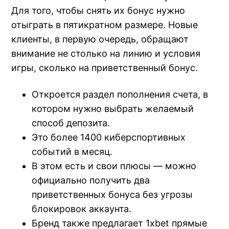
Для того, чтобы снять их бонус нужно
отыграть в пятикратном размере. Новые
клиенты, в первую очередь, обращают
внимание не столько на линию и условия
игры, сколько на приветственный бонус.
Откроется раздел пополнения счета, в
котором нужно выбрать желаемый
способ депозита.
Это более 1400 киберспортивных
событий в месяц.
В этом есть и свои плюсы — можно
официально получить два
приветственных бонуса без угрозы
блокировок аккаунта.
Бренд также предлагает 1xbet прямые