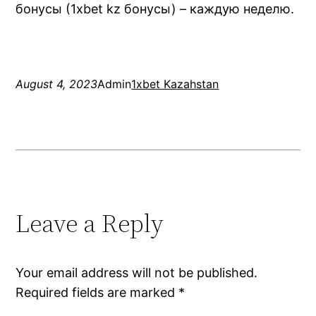
бонусы (1xbet kz бонусы) – каждую неделю.
August 4, 2023
Admin
1xbet Kazahstan
Leave a Reply
Your email address will not be published.
Required fields are marked
*