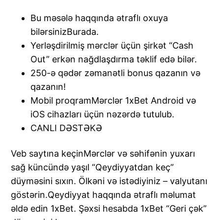
Bu məsələ haqqında ətraflı oxuya
bilərsinizBurada.
Yerləşdirilmiş mərclər üçün şirkət “Cash
Out” erkən nağdlaşdırma təklif edə bilər.
250-ə qədər zəmanətli bonus qazanın və
qazanın!
Mobil proqramMərclər 1xBet Android və
iOS cihazları üçün nəzərdə tutulub.
CANLI DƏSTƏKƏ
Veb saytına keçinMərclər və səhifənin yuxarı
sağ küncündə yaşıl “Qeydiyyatdan keç”
düyməsini sıxın. Ölkəni və istədiyiniz – valyutanı
göstərin.Qeydiyyat haqqında ətraflı məlumat
əldə edin 1xBet. Şəxsi hesabda 1xBet “Geri çək”