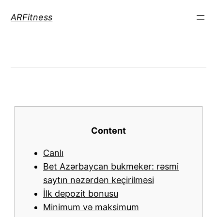
Skip
ARFitness
to
content
Content
Canlı
Bet Azərbaycan bukmeker: rəsmi
saytın nəzərdən keçirilməsi
İlk depozit bonusu
Minimum və maksimum