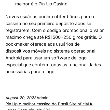
melhor é o Pin Up Casino.
Novos usuários podem obter bônus para o
cassino no seu primeiro depósito após se
registrarem. Com o código promocional o valor
máximo chega até R$1500+250 giros grátis. O
bookmaker oferece aos usuários de
dispositivos móveis no sistema operacional
Android para usar um software de jogo
especial que contém todas as funcionalidades
necessárias para o jogo.
August 20, 2023
Admin
Pin Up o melhor cassino do Brasil Site oficial ᐈ