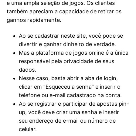
e uma ampla seleção de jogos. Os clientes
também apreciam a capacidade de retirar os
ganhos rapidamente.
Ao se cadastrar neste site, você pode se
divertir e ganhar dinheiro de verdade.
Mas a plataforma de jogos online é a única
responsável pela privacidade de seus
dados.
Nesse caso, basta abrir a aba de login,
clicar em “Esqueceu a senha” e inserir o
telefone ou e-mail cadastrado na conta.
Ao se registrar e participar de apostas pin-
up, você deve criar uma senha e inserir
seu endereço de e-mail ou número de
celular.