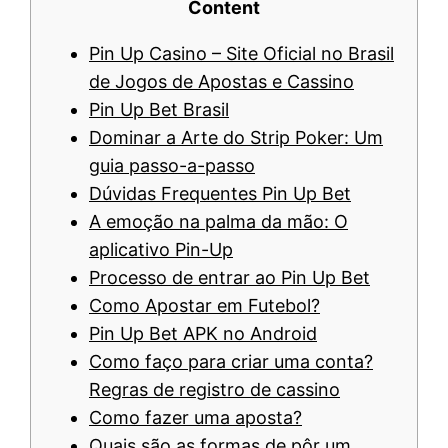
Content
Pin Up Casino – Site Oficial no Brasil
de Jogos de Apostas e Cassino
Pin Up Bet Brasil
Dominar a Arte do Strip Poker: Um
guia passo-a-passo
Dúvidas Frequentes Pin Up Bet
A emoção na palma da mão: O
aplicativo Pin-Up
Processo de entrar ao Pin Up Bet
Como Apostar em Futebol?
Pin Up Bet APK no Android
Como faço para criar uma conta?
Regras de registro de cassino
Como fazer uma aposta?
Quais são as formas de pôr um