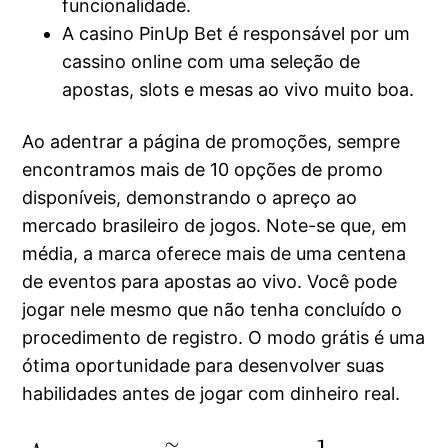
funcionalidade.
A casino PinUp Bet é responsável por um
cassino online com uma seleção de
apostas, slots e mesas ao vivo muito boa.
Ao adentrar a página de promoções, sempre
encontramos mais de 10 opções de promo
disponíveis, demonstrando o apreço ao
mercado brasileiro de jogos. Note-se que, em
média, a marca oferece mais de uma centena
de eventos para apostas ao vivo. Você pode
jogar nele mesmo que não tenha concluído o
procedimento de registro. O modo grátis é uma
ótima oportunidade para desenvolver suas
habilidades antes de jogar com dinheiro real.