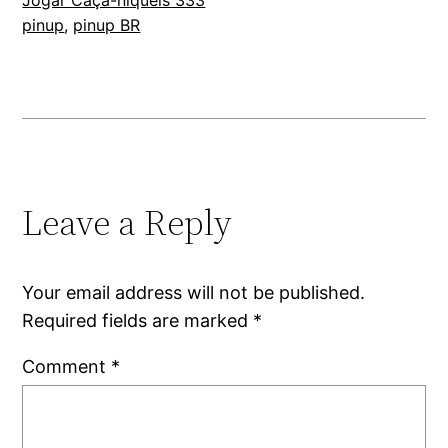
Jogar Caça-níqueis 333
pinup
, 
pinup BR
Leave a Reply
Your email address will not be published.
Required fields are marked
*
Comment
*