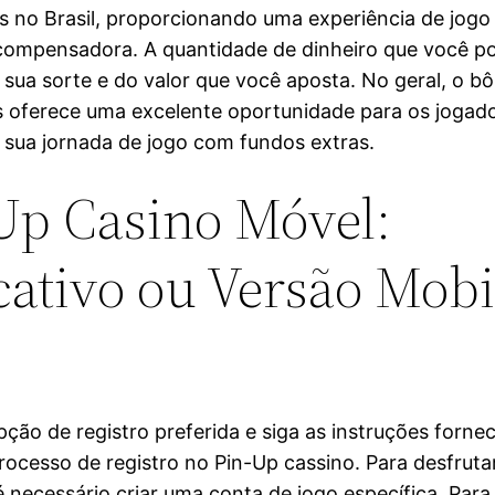
s no Brasil, proporcionando uma experiência de jogo 
compensadora. A quantidade de dinheiro que você p
sua sorte e do valor que você aposta. No geral, o b
 oferece uma excelente oportunidade para os jogad
ua jornada de jogo com fundos extras.
Up Casino Móvel:
cativo ou Versão Mobi
pção de registro preferida e siga as instruções forne
processo de registro no Pin-Up cassino. Para desfruta
é necessário criar uma conta de jogo específica. Para