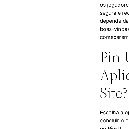
os jogadore
segura e re
depende da 
boas-vindas
começarem s
Pin-
Apli
Site?
Escolha a o
concluir o 
no Pin-Up, 