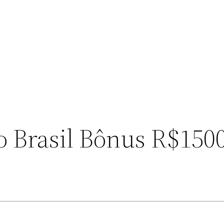
no Brasil Bônus R$150