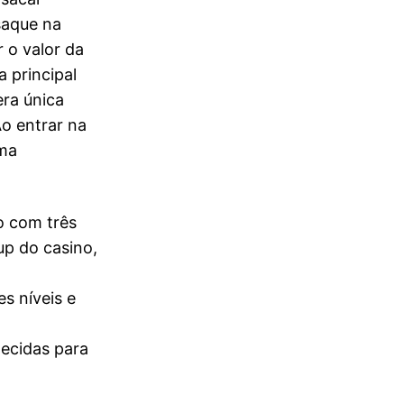
saque na
r o valor da
 principal
ra única
Ao entrar na
uma
o com três
up do casino,
s níveis e
necidas para