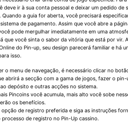
ê deve ir à sua conta pessoal e deixar um pedido de 
. Quando a guia for aberta, você precisará especifica
o sistema de pagamento. Assim que você abre a página
 você pode mergulhar imediatamente em uma atmosfe
á que você sinta o sabor da vitória que está por vir. 
Online do Pin-up, seu design parecerá familiar e há 
ara isso.
er o menu de navegação, é necessário clicar no botã
ue abrirá a secção com a gama de jogos, fazer o pin-
ao depósito e outras acções no sistema.
is Pincoins você acumula, mais alto você sobe nesse
erão os benefícios.
 opção de registro preferida e siga as instruções for
o processo de registro no Pin-Up cassino.