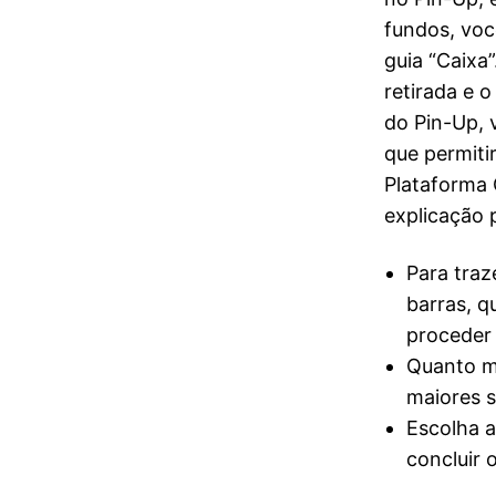
fundos, voc
guia “Caixa”
retirada e 
do Pin-Up,
que permitir
Plataforma 
explicação p
Para traz
barras, q
proceder 
Quanto ma
maiores s
Escolha a
concluir 