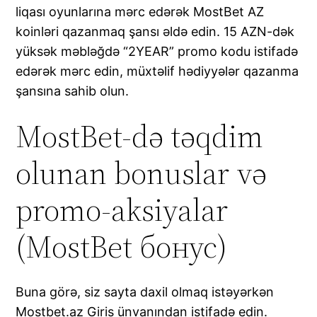
liqası oyunlarına mərc edərək MostBet AZ
koinləri qazanmaq şansı əldə edin. 15 AZN-dək
yüksək məbləğdə “2YEAR” promo kodu istifadə
edərək mərc edin, müxtəlif hədiyyələr qazanma
şansına sahib olun.
MostBet-də təqdim
olunan bonuslar və
promo-aksiyalar
(MostBet бонус)
Buna görə, siz sayta daxil olmaq istəyərkən
Mostbet.az Giris ünvanından istifadə edin.