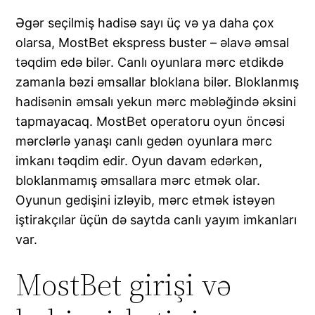
Əgər seçilmiş hadisə sayı üç və ya daha çox
olarsa, MostBet ekspress buster – əlavə əmsal
təqdim edə bilər. Canlı oyunlara mərc etdikdə
zamanla bəzi əmsallar bloklana bilər. Bloklanmış
hadisənin əmsalı yekun mərc məbləğində əksini
tapmayacaq. MostBet operatoru oyun öncəsi
mərclərlə yanaşı canlı gedən oyunlara mərc
imkanı təqdim edir. Oyun davam edərkən,
bloklanmamış əmsallara mərc etmək olar.
Oyunun gedişini izləyib, mərc etmək istəyən
iştirakçılar üçün də saytda canlı yayım imkanları
var.
MostBet girişi və