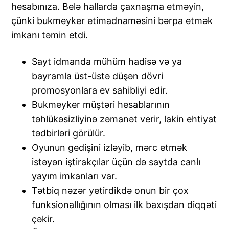
hesabınıza. Belə hallarda çaxnaşma etməyin,
çünki bukmeyker etimadnaməsini bərpa etmək
imkanı təmin etdi.
Sayt idmanda mühüm hadisə və ya
bayramla üst-üstə düşən dövri
promosyonlara ev sahibliyi edir.
Bukmeyker müştəri hesablarının
təhlükəsizliyinə zəmanət verir, lakin ehtiyat
tədbirləri görülür.
Oyunun gedişini izləyib, mərc etmək
istəyən iştirakçılar üçün də saytda canlı
yayım imkanları var.
Tətbiq nəzər yetirdikdə onun bir çox
funksionallığının olması ilk baxışdan diqqəti
çəkir.