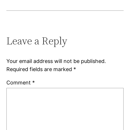
Leave a Reply
Your email address will not be published.
Required fields are marked
*
Comment
*