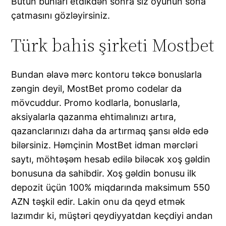
Bütün bunları etdikdən sonra siz oyunun sona
çatmasını gözləyirsiniz.
Türk bahis şirketi Mostbet
Bundan əlavə mərc kontoru təkcə bonuslarla
zəngin deyil, MostBet promo codelar da
mövcuddur. Promo kodlarla, bonuslarla,
aksiyalarla qazanma ehtimalınızı artıra,
qazanclarınızı daha da artırmaq şansı əldə edə
bilərsiniz. Həmçinin MostBet idman mərcləri
saytı, möhtəşəm hesab edilə biləcək xoş gəldin
bonusuna da sahibdir. Xoş gəldin bonusu ilk
depozit üçün 100% miqdarında maksimum 550
AZN təşkil edir. Lakin onu da qeyd etmək
lazımdır ki, müştəri qeydiyyatdan keçdiyi andan