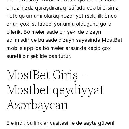
cihazınızda quraşdıraraq istifadə edə bilərsiniz.
Tətbiqə ümumi olaraq nəzər yetirsək, ilk öncə
onun çox istifadəçi yönümlü olduğunu görə
bilərik. Bölmələr sadə bir şəkildə dizayn
edilmişdir və bu sadə dizayn sayəsində MostBet
mobile app-da bölmələr arasında keçid çox
sürətli bir şəkildə baş tutur.
MostBet Giriş –
Mostbet qeydiyyat
Azərbaycan
Elə indi, bu linklər vasitəsi ilə də sayta güvənli