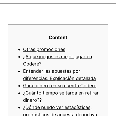
Content
Otras promociones
¿A qué juegos es mejor jugar en
Codere?
Entender las apuestas por
diferencias: Explicación detallada
Gane dinero en su cuenta Codere
¿Cuánto tiempo se tarda en retirar
dinero??
¿Dónde puedo ver estadísticas,
pronósticos de apuesta deportiva