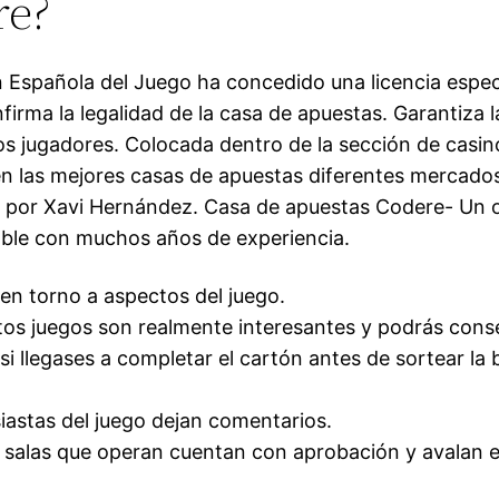
re?
 Española del Juego ha concedido una licencia especi
firma la legalidad de la casa de apuestas. Garantiza 
los jugadores. Colocada dentro de la sección de casin
n las mejores casas de apuestas diferentes mercados
os por Xavi Hernández. Casa de apuestas Codere- Un 
able con muchos años de experiencia.
en torno a aspectos del juego.
os juegos son realmente interesantes y podrás conse
 si llegases a completar el cartón antes de sortear la
iastas del juego dejan comentarios.
 salas que operan cuentan con aprobación y avalan e