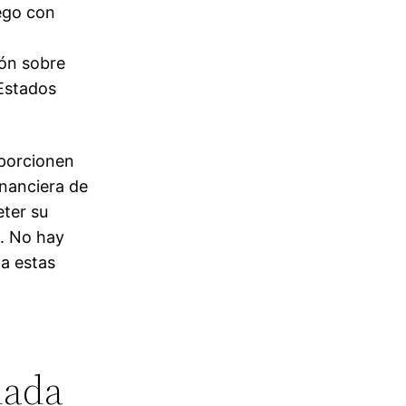
ego con
ión sobre
 Estados
oporcionen
inanciera de
eter su
a. No hay
ha estas
lada