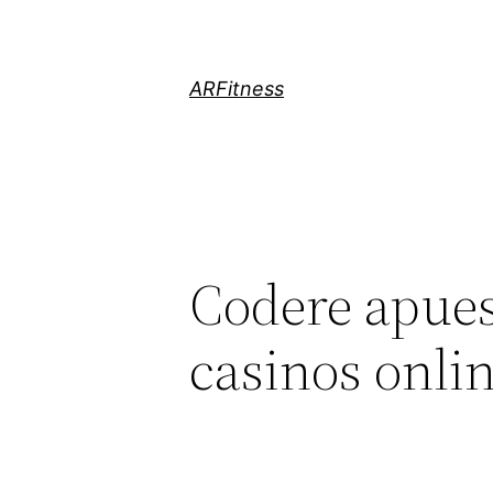
Skip
to
content
ARFitness
Codere apues
casinos onli