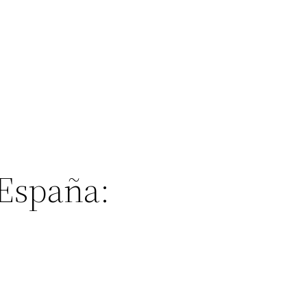
 España: