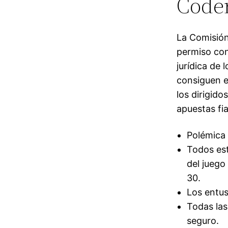
Code
La Comisión
permiso con
jurídica de 
consiguen e
los dirigid
apuestas fi
Polémica 
Todos est
del juego
30.
Los entus
Todas las
seguro.