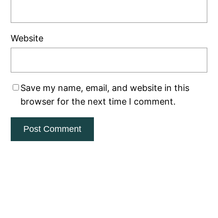
Website
Save my name, email, and website in this
browser for the next time I comment.