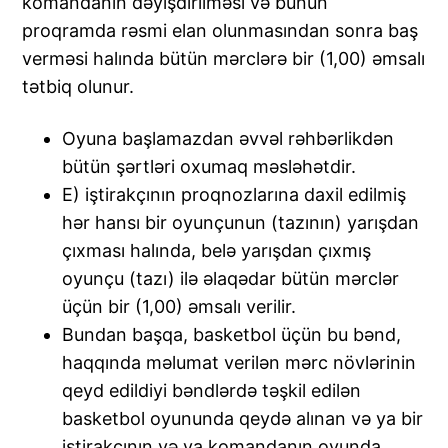
komandanın dəyişdirilməsi və bunun
proqramda rəsmi elan olunmasından sonra baş
verməsi halında bütün mərclərə bir (1,00) əmsalı
tətbiq olunur.
Oyuna başlamazdan əvvəl rəhbərlikdən
bütün şərtləri oxumaq məsləhətdir.
E) iştirakçının proqnozlarına daxil edilmiş
hər hansı bir oyunçunun (tazının) yarışdan
çıxması halında, belə yarışdan çıxmış
oyunçu (tazı) ilə əlaqədar bütün mərclər
üçün bir (1,00) əmsalı verilir.
Bundan başqa, basketbol üçün bu bənd,
haqqında məlumat verilən mərc növlərinin
qeyd edildiyi bəndlərdə təşkil edilən
basketbol oyununda qeydə alınan və ya bir
iştirakçının və ya komandanın oyunda,