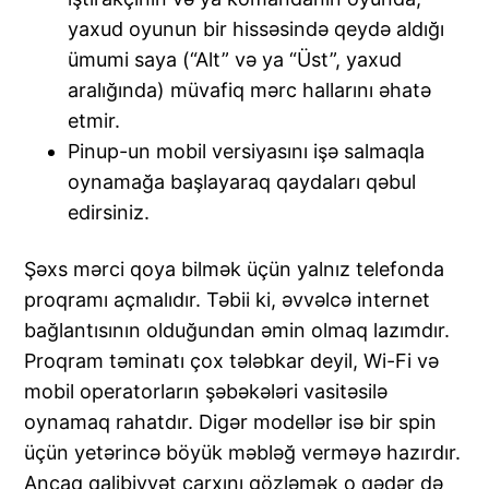
yaxud oyunun bir hissəsində qeydə aldığı
ümumi saya (“Alt” və ya “Üst”, yaxud
aralığında) müvafiq mərc hallarını əhatə
etmir.
Pinup-un mobil versiyasını işə salmaqla
oynamağa başlayaraq qaydaları qəbul
edirsiniz.
Şəxs mərci qoya bilmək üçün yalnız telefonda
proqramı açmalıdır. Təbii ki, əvvəlcə internet
bağlantısının olduğundan əmin olmaq lazımdır.
Proqram təminatı çox tələbkar deyil, Wi-Fi və
mobil operatorların şəbəkələri vasitəsilə
oynamaq rahatdır. Digər modellər isə bir spin
üçün yetərincə böyük məbləğ verməyə hazırdır.
Ancaq qalibiyyət çarxını gözləmək o qədər də