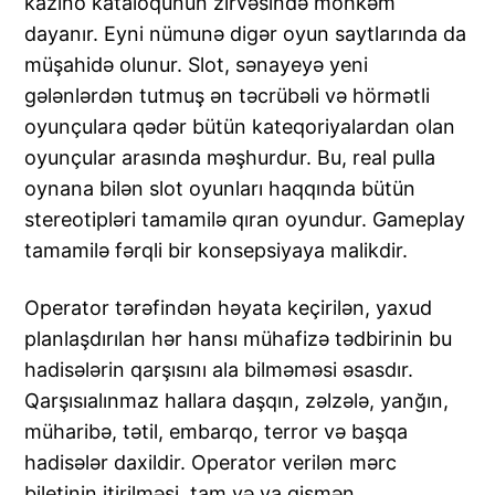
kazino kataloqunun zirvəsində möhkəm
dayanır. Eyni nümunə digər oyun saytlarında da
müşahidə olunur. Slot, sənayeyə yeni
gələnlərdən tutmuş ən təcrübəli və hörmətli
oyunçulara qədər bütün kateqoriyalardan olan
oyunçular arasında məşhurdur. Bu, real pulla
oynana bilən slot oyunları haqqında bütün
stereotipləri tamamilə qıran oyundur. Gameplay
tamamilə fərqli bir konsepsiyaya malikdir.
Operator tərəfindən həyata keçirilən, yaxud
planlaşdırılan hər hansı mühafizə tədbirinin bu
hadisələrin qarşısını ala bilməməsi əsasdır.
Qarşısıalınmaz hallara daşqın, zəlzələ, yanğın,
müharibə, tətil, embarqo, terror və başqa
hadisələr daxildir. Operator verilən mərc
biletinin itirilməsi, tam və ya qismən