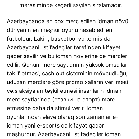
mərasimində keçərli sayılan sıralamadır.
Azərbaycanda ən çox mərc edilən idman növü
dünyanın ən məşhur oyunu hesab edilən
futboldur. Lakin, basketbol və tennis də
Azərbaycanlı istifadəçilər tərəfindən kifayət
qədər sevilir və bu idman növlərinə də mərclər
edilir. Qanuni mərc saytlarının yüksək əmsallar
təklif etməsi, cash out sisteminin mövcudluğu,
uduzan mərclərə görə promo xalların verilməsi
və.s aksiyaları təşkil etməsi insanların idman
merc saytlarinda (ставки на спорт) mərc
etməsinə daha da stimul verir. İdman
oyunlarından əlavə olaraq son zamanlar e-
idman yəni e-sports da kifayət qədər
məşhurdur. Azərbaycanlı istifadəçilər idman