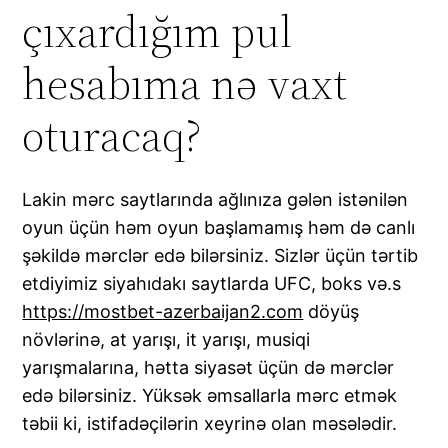
çıxardığım pul
hesabıma nə vaxt
oturacaq?
Lakin mərc saytlarında ağlınıza gələn istənilən
oyun üçün həm oyun başlamamış həm də canlı
şəkildə mərclər edə bilərsiniz. Sizlər üçün tərtib
etdiyimiz siyahıdakı saytlarda UFC, boks və.s
https://mostbet-azerbaijan2.com
döyüş
növlərinə, at yarışı, it yarışı, musiqi
yarışmalarına, hətta siyasət üçün də mərclər
edə bilərsiniz. Yüksək əmsallarla mərc etmək
təbii ki, istifadəçilərin xeyrinə olan məsələdir.