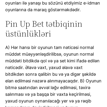
oyunları ilə yanaşı bu sözünü etdiyimiz e-idman
oyunlarına da maraq göstərməkdədir.
Pin Up Bet tətbiqinin
üstünlükləri
A) Hər hansı bir oyunun tam nəticəsi normal
müddət müəyyənləşdirilibsə, oyunun normal
müddəti bitdikdə qol və ya set kimi ifadə edilən
nəticədir. Əlavə vaxt, yaxud əlavə vaxt
bitdikdən sonra qalibin bu və ya digər şəkildə
elan edilməsi nəzərə alınmayacaqdır. B) Oyunun
bitmə saatından əvvəl ləğv edilməsi, təxirə
salınması və ya başqa bir vaxta keçirilməsi,
yaxud oyunun oynanılacağı yer və ya rəqib