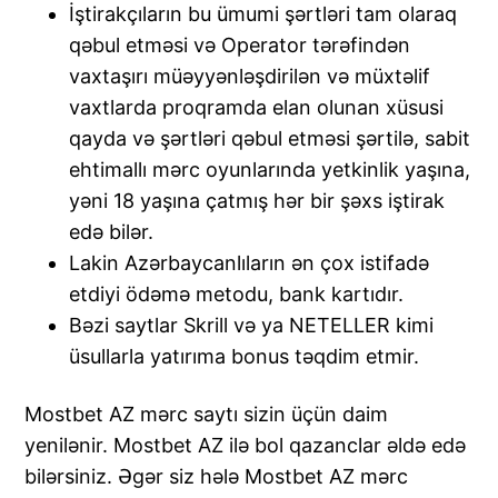
İştirakçıların bu ümumi şərtləri tam olaraq
qəbul etməsi və Operator tərəfindən
vaxtaşırı müəyyənləşdirilən və müxtəlif
vaxtlarda proqramda elan olunan xüsusi
qayda və şərtləri qəbul etməsi şərtilə, sabit
ehtimallı mərc oyunlarında yetkinlik yaşına,
yəni 18 yaşına çatmış hər bir şəxs iştirak
edə bilər.
Lakin Azərbaycanlıların ən çox istifadə
etdiyi ödəmə metodu, bank kartıdır.
Bəzi saytlar Skrill və ya NETELLER kimi
üsullarla yatırıma bonus təqdim etmir.
Mostbet AZ mərc saytı sizin üçün daim
yenilənir. Mostbet AZ ilə bol qazanclar əldə edə
bilərsiniz. Əgər siz hələ Mostbet AZ mərc