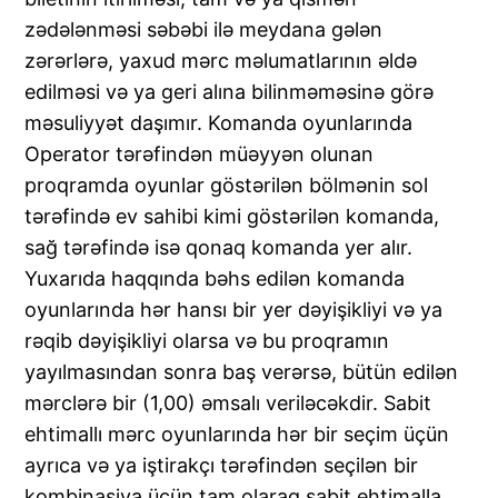
zədələnməsi səbəbi ilə meydana gələn
zərərlərə, yaxud mərc məlumatlarının əldə
edilməsi və ya geri alına bilinməməsinə görə
məsuliyyət daşımır. Komanda oyunlarında
Operator tərəfindən müəyyən olunan
proqramda oyunlar göstərilən bölmənin sol
tərəfində ev sahibi kimi göstərilən komanda,
sağ tərəfində isə qonaq komanda yer alır.
Yuxarıda haqqında bəhs edilən komanda
oyunlarında hər hansı bir yer dəyişikliyi və ya
rəqib dəyişikliyi olarsa və bu proqramın
yayılmasından sonra baş verərsə, bütün edilən
mərclərə bir (1,00) əmsalı veriləcəkdir. Sabit
ehtimallı mərc oyunlarında hər bir seçim üçün
ayrıca və ya iştirakçı tərəfindən seçilən bir
kombinasiya üçün tam olaraq sabit ehtimalla