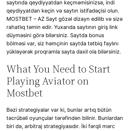
saytında qeydiyyatdan keçməmisinizsə, indi
qeydiyyatdan keçin və saytın istifadəçisi olun.
MOSTBET – AZ Sayt gözəl dizayn edilib və sizə
rahatlıq təmin edir. Yuxarıda saytının giriş link
düyməsini görə bilərsiniz. Saytda bonus
bölməsi var, siz həmçinin saytda tətbiq faylını
yükləyərək proqramla sayta daxil ola bilərsiniz.
What You Need to Start
Playing Aviator on
Mostbet
Bəzi strategiyalar var ki, bunlar artıq bütün
təcrübəli oyunçular tərəfindən bilinir. Bunlardan
biri də, arbitraj strategiyasıdır. İki fərqli mərc