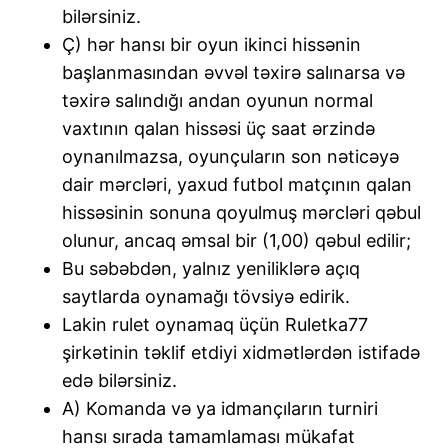
bilərsiniz.
Ç) hər hansı bir oyun ikinci hissənin
başlanmasından əvvəl təxirə salınarsa və
təxirə salındığı andan oyunun normal
vaxtının qalan hissəsi üç saat ərzində
oynanılmazsa, oyunçuların son nəticəyə
dair mərcləri, yaxud futbol matçının qalan
hissəsinin sonuna qoyulmuş mərcləri qəbul
olunur, ancaq əmsal bir (1,00) qəbul edilir;
Bu səbəbdən, yalnız yeniliklərə açıq
saytlarda oynamağı tövsiyə edirik.
Lakin rulet oynamaq üçün Ruletka77
şirkətinin təklif etdiyi xidmətlərdən istifadə
edə bilərsiniz.
A) Komanda və ya idmançıların turniri
hansı sırada tamamlaması mükafat