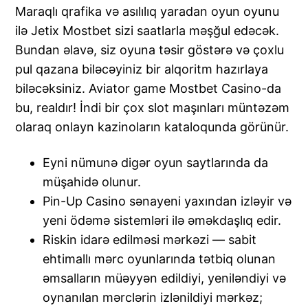
Maraqlı qrafika və asılılıq yaradan oyun oyunu
ilə Jetix Mostbet sizi saatlarla məşğul edəcək.
Bundan əlavə, siz oyuna təsir göstərə və çoxlu
pul qazana biləcəyiniz bir alqoritm hazırlaya
biləcəksiniz. Aviator game Mostbet Casino-da
bu, realdır! İndi bir çox slot maşınları müntəzəm
olaraq onlayn kazinoların kataloqunda görünür.
Eyni nümunə digər oyun saytlarında da
müşahidə olunur.
Pin-Up Casino sənayeni yaxından izləyir və
yeni ödəmə sistemləri ilə əməkdaşlıq edir.
Riskin idarə edilməsi mərkəzi — sabit
ehtimallı mərc oyunlarında tətbiq olunan
əmsalların müəyyən edildiyi, yeniləndiyi və
oynanılan mərclərin izlənildiyi mərkəz;