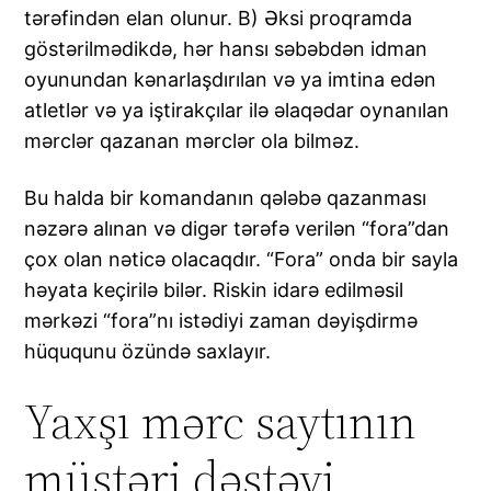
tərəfindən elan olunur. B) Əksi proqramda
göstərilmədikdə, hər hansı səbəbdən idman
oyunundan kənarlaşdırılan və ya imtina edən
atletlər və ya iştirakçılar ilə əlaqədar oynanılan
mərclər qazanan mərclər ola bilməz.
Bu halda bir komandanın qələbə qazanması
nəzərə alınan və digər tərəfə verilən “fora”dan
çox olan nəticə olacaqdır. “Fora” onda bir sayla
həyata keçirilə bilər. Riskin idarə edilməsil
mərkəzi “fora”nı istədiyi zaman dəyişdirmə
hüququnu özündə saxlayır.
Yaxşı mərc saytının
müştəri dəstəyi