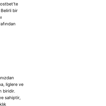
ostbet’te
elirli bir
ı
rafından
ğınızdan
a, liglere ve
 biridir.
e sahiptir,
klık