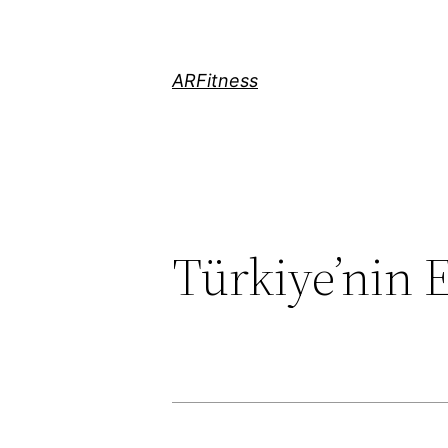
Skip
to
content
ARFitness
Türkiye’nin E