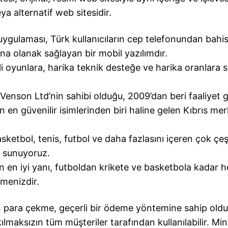
ya alternatif web sitesidir.
ygulaması, Türk kullanıcıların cep telefonundan bahis
a olanak sağlayan bir mobil yazılımdır.
li oyunlara, harika teknik desteğe ve harika oranlara sa
Venson Ltd’nin sahibi olduğu, 2009’dan beri faaliyet g
 en güvenilir isimlerinden biri haline gelen Kıbrıs mer
sketbol, tenis, futbol ve daha fazlasını içeren çok çeşi
er sunuyoruz.
in en iyi yanı, futboldan krikete ve basketbola kadar 
menizdir.
 para çekme, geçerli bir ödeme yöntemine sahip olduk
lmaksızın tüm müşteriler tarafından kullanılabilir. M