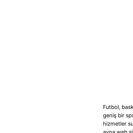
Futbol, bas
geniş bir sp
hizmetler s
ayna web sit