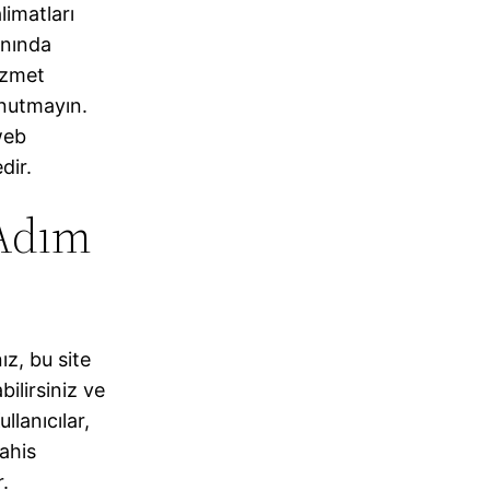
limatları
anında
izmet
 unutmayın.
web
dir.
 Adım
z, bu site
ilirsiniz ve
llanıcılar,
bahis
.