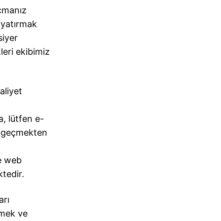
açmanız
a yatırmak
siyer
eri ekibimiz
aliyet
, lütfen e-
me geçmekten
le web
tedir.
arı
rmek ve