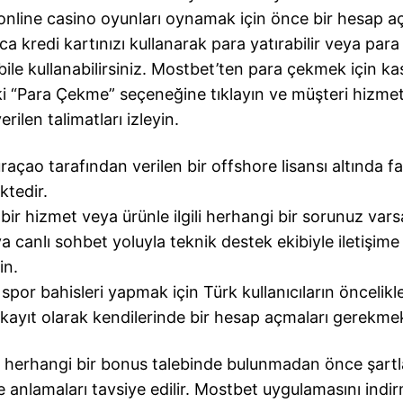
online casino oyunları oynamak için önce bir hesap 
ıca kredi kartınızı kullanarak para yatırabilir veya par
 bile kullanabilirsiniz. Mostbet’ten para çekmek için ka
 “Para Çekme” seçeneğine tıklayın ve müşteri hizmetl
rilen talimatları izleyin.
raçao tarafından verilen bir offshore lisansı altında fa
tedir.
bir hizmet veya ürünle ilgili herhangi bir sorunuz varsa
a canlı sohbet yoluyla teknik destek ekibiyle iletişi
in.
 spor bahisleri yapmak için Türk kullanıcıların öncelik
e kayıt olarak kendilerinde bir hesap açmaları gerekmek
 herhangi bir bonus talebinde bulunmadan önce şartl
 anlamaları tavsiye edilir. Mostbet uygulamasını indi