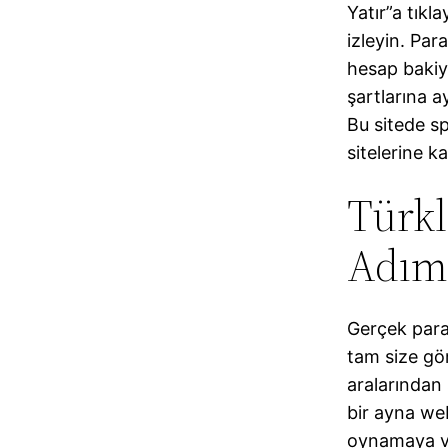
Yatır”a tıkl
izleyin. Par
hesap bakiy
şartlarına a
Bu sitede sp
sitelerine k
Türkl
Adım
Gerçek para
tam size gör
aralarından 
bir ayna web
oynamaya ve