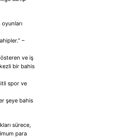
 oyunları
hipler.” –
österen ve iş
kezli bir bahis
tli spor ve
her şeye bahis
ları sürece,
inimum para