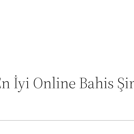
n İyi Online Bahis Şir